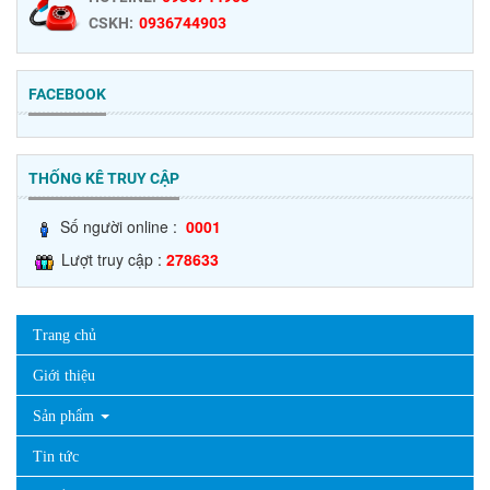
CSKH:
0936744903
FACEBOOK
THỐNG KÊ TRUY CẬP
Số người online :
0001
Lượt truy cập :
278633
Trang chủ
Giới thiệu
Sản phẩm
Tin tức