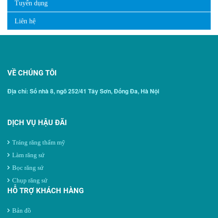
Tuyển dụng
Liên hệ
VỀ CHÚNG TÔI
Địa chỉ: Số nhà 8, ngõ 252/41 Tây Sơn, Đống Đa, Hà Nội
DỊCH VỤ HẬU ĐÃI
Tráng răng thẩm mỹ
Làm răng sứ
Bọc răng sứ
Chụp răng sứ
HỖ TRỢ KHÁCH HÀNG
Bản đồ