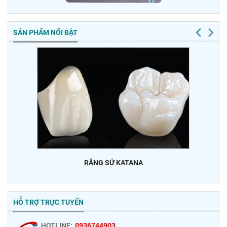
SẢN PHẨM NỔI BẬT
RĂNG SỨ KATANA
HỖ TRỢ TRỰC TUYẾN
HOTLINE:
0936744903