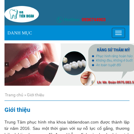
Hotline:
0936744903
TOGGLE
DANH MỤC
NAVIGATI
Trang chủ »
Giới thiệu
Giới thiệu
Trung Tâm phục hình nha khoa
labtiendoan.com
được thành lập
từ năm 2016. Sau một thời gian với sự nỗ lực cố gắng, thương