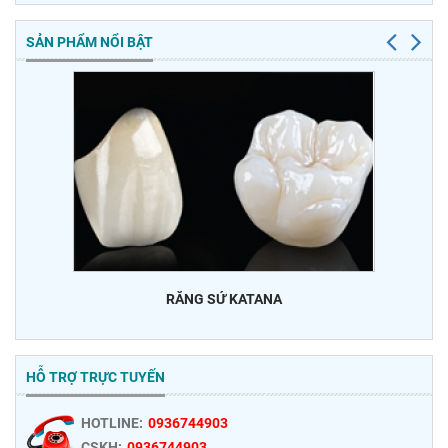
SẢN PHẨM NỔI BẬT
RĂNG SỨ KATANA
HỖ TRỢ TRỰC TUYẾN
HOTLINE:
0936744903
CSKH:
0936744903